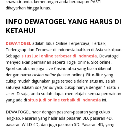
khawatir anda, kemenangan anda berapapun PASTI
dibayarkan hingga lunas.
INFO DEWATOGEL YANG HARUS DI
KETAHUI
DEWATOGEL
adalah Situs Online Terpercaya, Terbaik,
Terlengkap dan Terbesar di Indonesia bahkan di Asia sekalipun.
Sebagai
situs judi online terbesar di Indonesia
, Dewatogel
menyediakan permainan seperti Togel online, Slot online,
Sportsbook dan juga Live Casino atau yang biasa dikenal
dengan nama
casino online
(kasino online). Fitur-fitur yang
cukup mudah digunakan juga tersedia dalam situs ini, salah
satunya adalah
one for all
yaitu cukup hanya dengan 1 (satu )
User ID saja, anda sudah dapat menjelajahi semua permainan
yang ada di
situs judi
online terbaik di Indonesia
ini.
DEWATOGEL hadir dengan pasaran-pasaran yang cukup
lengkap. Pasaran yang hadir ada pasaran 3D, pasaran 4D,
pasaran WILD 4D, dan juga pasaran 5D. Pasaran 4D, yang