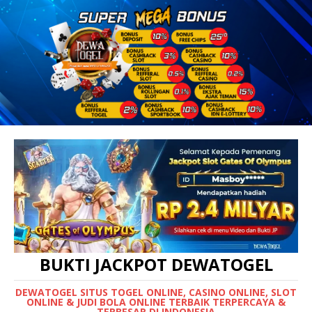
BUKTI JACKPOT DEWATOGEL
DEWATOGEL SITUS TOGEL ONLINE, CASINO ONLINE, SLOT
ONLINE & JUDI BOLA ONLINE TERBAIK TERPERCAYA &
TERBESAR DI INDONESIA