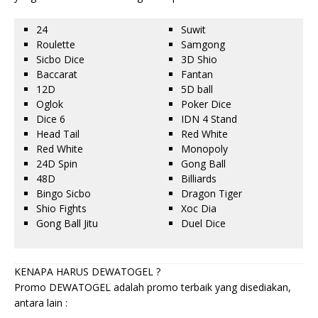
24
Suwit
Roulette
Samgong
Sicbo Dice
3D Shio
Baccarat
Fantan
12D
5D ball
Oglok
Poker Dice
Dice 6
IDN 4 Stand
Head Tail
Red White
Red White
Monopoly
24D Spin
Gong Ball
48D
Billiards
Bingo Sicbo
Dragon Tiger
Shio Fights
Xoc Dia
Gong Ball Jitu
Duel Dice
KENAPA HARUS DEWATOGEL ?
Promo DEWATOGEL adalah promo terbaik yang disediakan,
antara lain :