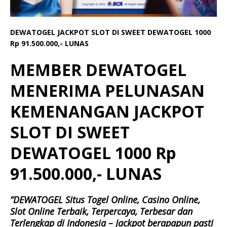
DEWATOGEL JACKPOT SLOT DI SWEET DEWATOGEL 1000
Rp 91.500.000,- LUNAS
MEMBER DEWATOGEL
MENERIMA PELUNASAN
KEMENANGAN JACKPOT
SLOT DI SWEET
DEWATOGEL 1000 Rp
91.500.000,- LUNAS
“DEWATOGEL Situs Togel Online, Casino Online,
Slot Online Terbaik, Terpercaya, Terbesar dan
Terlengkap di Indonesia – Jackpot berapapun pasti