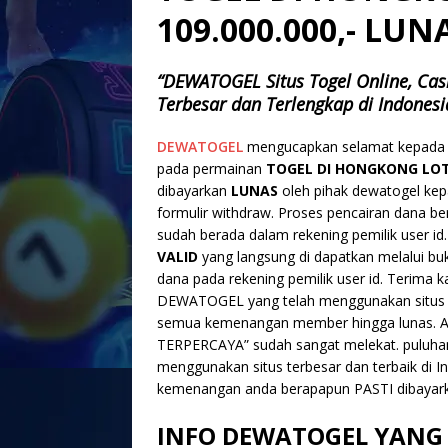
109.000.000,- LUN
“DEWATOGEL Situs Togel Online, Casi
Terbesar dan Terlengkap di Indonesi
DEWATOGEL
mengucapkan selamat kepada u
pada permainan
TOGEL DI HONGKONG LO
dibayarkan
LUNAS
oleh pihak dewatogel kep
formulir withdraw. Proses pencairan dana b
sudah berada dalam rekening pemilik user id.
VALID
yang langsung di dapatkan melalui buk
dana pada rekening pemilik user id. Terima 
DEWATOGEL yang telah menggunakan situs k
semua kemenangan member hingga lunas. 
TERPERCAYA” sudah sangat melekat. puluha
menggunakan situs terbesar dan terbaik di I
kemenangan anda berapapun PASTI dibayark
INFO DEWATOGEL YANG 