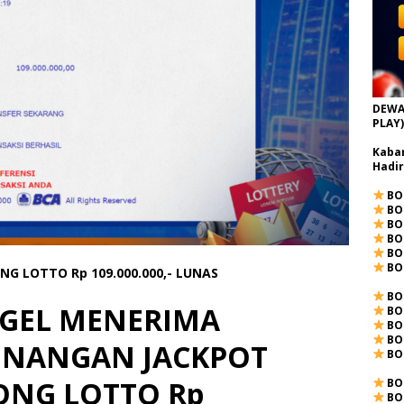
DEWA
PLAY)
Kaba
Hadi
BON
BO
BO
BO
BO
BO
G LOTTO Rp 109.000.000,- LUNAS
BO
GEL MENERIMA
BO
BO
BO
ENANGAN JACKPOT
BO
ONG LOTTO Rp
BO
BO