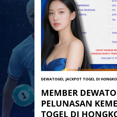
DEWATOGEL JACKPOT TOGEL DI HONGKON
MEMBER DEWATO
PELUNASAN KEM
TOGEL DI HONGK