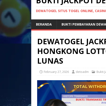
BUKTI JACKPOT D
DEWATOGEL SITUS TOGEL ONLINE, CASINO
BERANDA
BUKTI PEMBAYARAN DEW
DEWATOGEL JACKP
HONGKONG LOTTO 
LUNAS
February 27, 2026
detoadm
Bukti