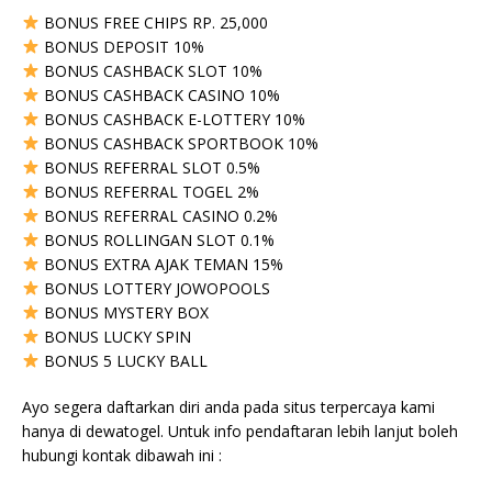
BONUS FREE CHIPS RP. 25,000
BONUS DEPOSIT 10%
BONUS CASHBACK SLOT 10%
BONUS CASHBACK CASINO 10%
BONUS CASHBACK E-LOTTERY 10%
BONUS CASHBACK SPORTBOOK 10%
BONUS REFERRAL SLOT 0.5%
BONUS REFERRAL TOGEL 2%
BONUS REFERRAL CASINO 0.2%
BONUS ROLLINGAN SLOT 0.1%
BONUS EXTRA AJAK TEMAN 15%
BONUS LOTTERY JOWOPOOLS
BONUS MYSTERY BOX
BONUS LUCKY SPIN
BONUS 5 LUCKY BALL
Ayo segera daftarkan diri anda pada situs terpercaya kami
hanya di dewatogel. Untuk info pendaftaran lebih lanjut boleh
hubungi kontak dibawah ini :