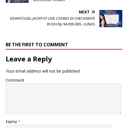
NEXT
DEWATOGEL JACKPOT LIVE CASINO DI CHECKMATE
RUSH Rp 94.000.000,- LUNAS
BE THE FIRST TO COMMENT
Leave a Reply
Your email address will not be published.
Comment
Name
*