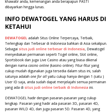
khawatir anda, kemenangan anda berapapun PASTI
dibayarkan hingga lunas.
INFO DEWATOGEL YANG HARUS DI
KETAHUI
DEWATOGEL
adalah Situs Online Terpercaya, Terbaik,
Terlengkap dan Terbesar di Indonesia bahkan di Asia sekalipun.
Sebagai
situs judi online terbesar di Indonesia
, Dewatogel
menyediakan permainan seperti Togel online, Slot online,
Sportsbook dan juga Live Casino atau yang biasa dikenal
dengan nama
casino online
(kasino online). Fitur-fitur yang
cukup mudah digunakan juga tersedia dalam situs ini, salah
satunya adalah
one for all
yaitu cukup hanya dengan 1 (satu )
User ID saja, anda sudah dapat menjelajahi semua permainan
yang ada di
situs judi
online terbaik di Indonesia
ini.
DEWATOGEL hadir dengan pasaran-pasaran yang cukup
lengkap. Pasaran yang hadir ada pasaran 3D, pasaran 4D,
pasaran WILD 4D, dan juga pasaran 5D. Pasaran 4D, yang