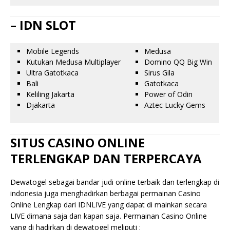
– IDN SLOT
Mobile Legends
Medusa
Kutukan Medusa Multiplayer
Domino QQ Big Win
Ultra Gatotkaca
Sirus Gila
Bali
Gatotkaca
Keliling Jakarta
Power of Odin
Djakarta
Aztec Lucky Gems
SITUS CASINO ONLINE
TERLENGKAP DAN TERPERCAYA
Dewatogel sebagai bandar judi online terbaik dan terlengkap di
indonesia juga menghadirkan berbagai permainan Casino
Online Lengkap dari IDNLIVE yang dapat di mainkan secara
LIVE dimana saja dan kapan saja. Permainan Casino Online
yang di hadirkan di dewatogel meliputi :