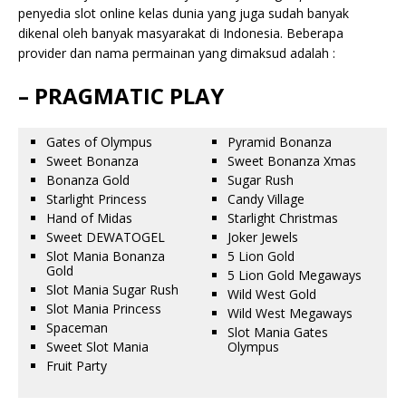
penyedia slot online kelas dunia yang juga sudah banyak
dikenal oleh banyak masyarakat di Indonesia. Beberapa
provider dan nama permainan yang dimaksud adalah :
– PRAGMATIC PLAY
Gates of Olympus
Pyramid Bonanza
Sweet Bonanza
Sweet Bonanza Xmas
Bonanza Gold
Sugar Rush
Starlight Princess
Candy Village
Hand of Midas
Starlight Christmas
Sweet DEWATOGEL
Joker Jewels
Slot Mania Bonanza
5 Lion Gold
Gold
5 Lion Gold Megaways
Slot Mania Sugar Rush
Wild West Gold
Slot Mania Princess
Wild West Megaways
Spaceman
Slot Mania Gates
Sweet Slot Mania
Olympus
Fruit Party