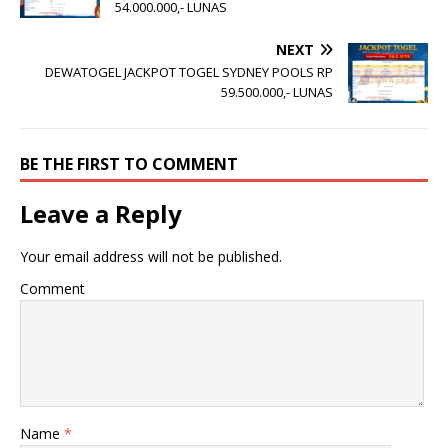
54.000.000,- LUNAS
NEXT
DEWATOGEL JACKPOT TOGEL SYDNEY POOLS RP
59.500.000,- LUNAS
BE THE FIRST TO COMMENT
Leave a Reply
Your email address will not be published.
Comment
Name
*