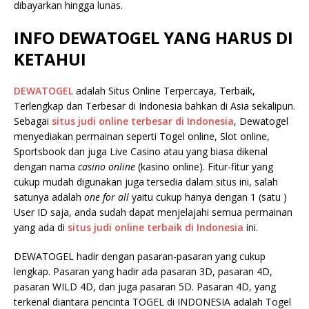
dibayarkan hingga lunas.
INFO DEWATOGEL YANG HARUS DI
KETAHUI
DEWATOGEL
adalah Situs Online Terpercaya, Terbaik,
Terlengkap dan Terbesar di Indonesia bahkan di Asia sekalipun.
Sebagai
situs judi online terbesar di Indonesia
, Dewatogel
menyediakan permainan seperti Togel online, Slot online,
Sportsbook dan juga Live Casino atau yang biasa dikenal
dengan nama
casino online
(kasino online). Fitur-fitur yang
cukup mudah digunakan juga tersedia dalam situs ini, salah
satunya adalah
one for all
yaitu cukup hanya dengan 1 (satu )
User ID saja, anda sudah dapat menjelajahi semua permainan
yang ada di
situs judi online terbaik di Indonesia
ini.
DEWATOGEL hadir dengan pasaran-pasaran yang cukup
lengkap. Pasaran yang hadir ada pasaran 3D, pasaran 4D,
pasaran WILD 4D, dan juga pasaran 5D. Pasaran 4D, yang
terkenal diantara pencinta TOGEL di INDONESIA adalah Togel