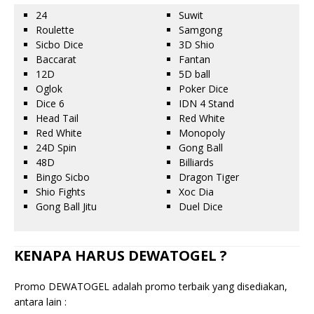
24
Suwit
Roulette
Samgong
Sicbo Dice
3D Shio
Baccarat
Fantan
12D
5D ball
Oglok
Poker Dice
Dice 6
IDN 4 Stand
Head Tail
Red White
Red White
Monopoly
24D Spin
Gong Ball
48D
Billiards
Bingo Sicbo
Dragon Tiger
Shio Fights
Xoc Dia
Gong Ball Jitu
Duel Dice
KENAPA HARUS DEWATOGEL ?
Promo DEWATOGEL adalah promo terbaik yang disediakan,
antara lain :