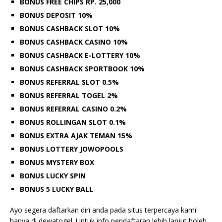
BONUS FREE CHIPS RP. 25,000
BONUS DEPOSIT 10%
BONUS CASHBACK SLOT 10%
BONUS CASHBACK CASINO 10%
BONUS CASHBACK E-LOTTERY 10%
BONUS CASHBACK SPORTBOOK 10%
BONUS REFERRAL SLOT 0.5%
BONUS REFERRAL TOGEL 2%
BONUS REFERRAL CASINO 0.2%
BONUS ROLLINGAN SLOT 0.1%
BONUS EXTRA AJAK TEMAN 15%
BONUS LOTTERY JOWOPOOLS
BONUS MYSTERY BOX
BONUS LUCKY SPIN
BONUS 5 LUCKY BALL
Ayo segera daftarkan diri anda pada situs terpercaya kami
hanya di dewatogel. Untuk info pendaftaran lebih lanjut boleh