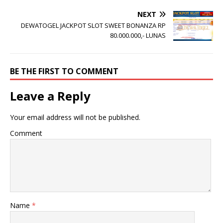
NEXT
DEWATOGEL JACKPOT SLOT SWEET BONANZA RP
80.000.000,- LUNAS
BE THE FIRST TO COMMENT
Leave a Reply
Your email address will not be published.
Comment
Name
*