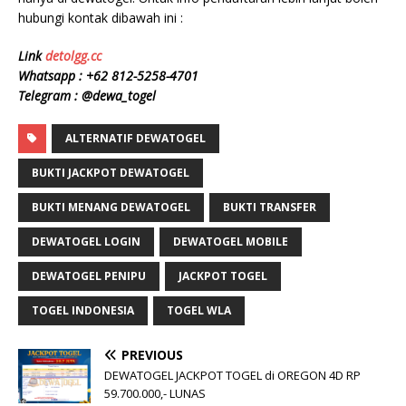
hubungi kontak dibawah ini :
Link
detolgg.cc
Whatsapp :
+62 812-5258-4701
Telegram : @dewa_togel
ALTERNATIF DEWATOGEL
BUKTI JACKPOT DEWATOGEL
BUKTI MENANG DEWATOGEL
BUKTI TRANSFER
DEWATOGEL LOGIN
DEWATOGEL MOBILE
DEWATOGEL PENIPU
JACKPOT TOGEL
TOGEL INDONESIA
TOGEL WLA
PREVIOUS
DEWATOGEL JACKPOT TOGEL di OREGON 4D RP
59.700.000,- LUNAS