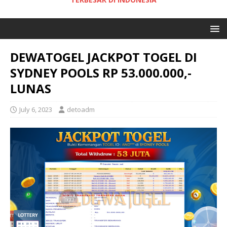
DEWATOGEL JACKPOT TOGEL DI
SYDNEY POOLS RP 53.000.000,-
LUNAS
July 6, 2023
detoadm