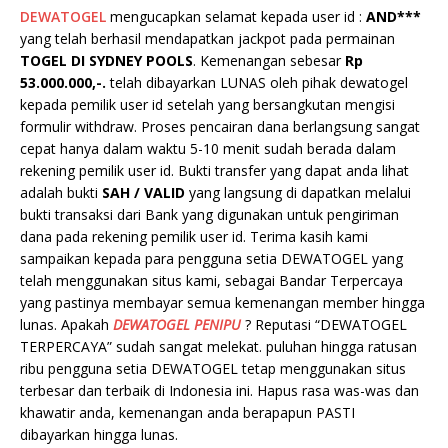
DEWATOGEL
mengucapkan selamat kepada user id :
AND***
yang telah berhasil mendapatkan jackpot pada permainan
TOGEL DI SYDNEY POOLS
. Kemenangan sebesar
Rp
53.000.000
,-.
telah dibayarkan LUNAS oleh pihak dewatogel
kepada pemilik user id setelah yang bersangkutan mengisi
formulir withdraw. Proses pencairan dana berlangsung sangat
cepat hanya dalam waktu 5-10 menit sudah berada dalam
rekening pemilik user id. Bukti transfer yang dapat anda lihat
adalah bukti
SAH / VALID
yang langsung di dapatkan melalui
bukti transaksi dari Bank yang digunakan untuk pengiriman
dana pada rekening pemilik user id. Terima kasih kami
sampaikan kepada para pengguna setia DEWATOGEL yang
telah menggunakan situs kami, sebagai Bandar Terpercaya
yang pastinya membayar semua kemenangan member hingga
lunas. Apakah
DEWATOGEL PENIPU
? Reputasi “DEWATOGEL
TERPERCAYA” sudah sangat melekat. puluhan hingga ratusan
ribu pengguna setia DEWATOGEL tetap menggunakan situs
terbesar dan terbaik di Indonesia ini. Hapus rasa was-was dan
khawatir anda, kemenangan anda berapapun PASTI
dibayarkan hingga lunas.