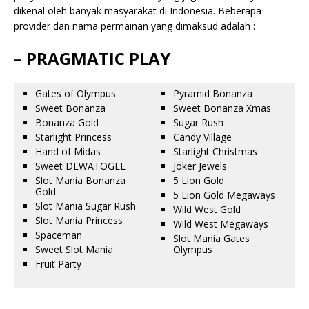
dikenal oleh banyak masyarakat di Indonesia. Beberapa
provider dan nama permainan yang dimaksud adalah :
– PRAGMATIC PLAY
Gates of Olympus
Pyramid Bonanza
Sweet Bonanza
Sweet Bonanza Xmas
Bonanza Gold
Sugar Rush
Starlight Princess
Candy Village
Hand of Midas
Starlight Christmas
Sweet DEWATOGEL
Joker Jewels
Slot Mania Bonanza
5 Lion Gold
Gold
5 Lion Gold Megaways
Slot Mania Sugar Rush
Wild West Gold
Slot Mania Princess
Wild West Megaways
Spaceman
Slot Mania Gates
Sweet Slot Mania
Olympus
Fruit Party