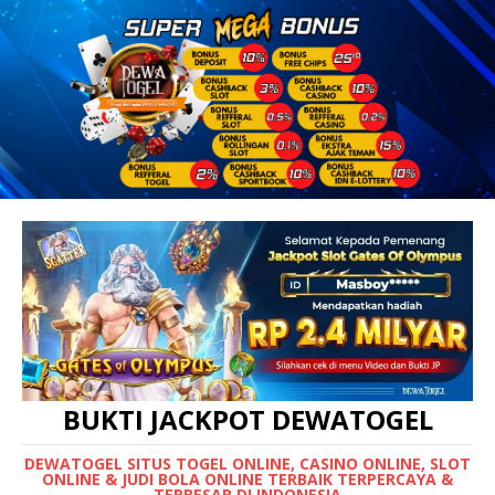
BUKTI JACKPOT DEWATOGEL
DEWATOGEL SITUS TOGEL ONLINE, CASINO ONLINE, SLOT
ONLINE & JUDI BOLA ONLINE TERBAIK TERPERCAYA &
TERBESAR DI INDONESIA