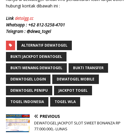
hubungi kontak dibawah ini :
Link
detolgg.cc
Whatsapp :
+62 812-5258-4701
Telegram : @dewa_togel
ALTERNATIF DEWATOGEL
BUKTI JACKPOT DEWATOGEL
BUKTI MENANG DEWATOGEL
BUKTI TRANSFER
DEWATOGEL LOGIN
DEWATOGEL MOBILE
DEWATOGEL PENIPU
JACKPOT TOGEL
TOGEL INDONESIA
TOGEL WLA
PREVIOUS
DEWATOGEL JACKPOT SLOT SWEET BONANZA RP
77.000.000,- LUNAS