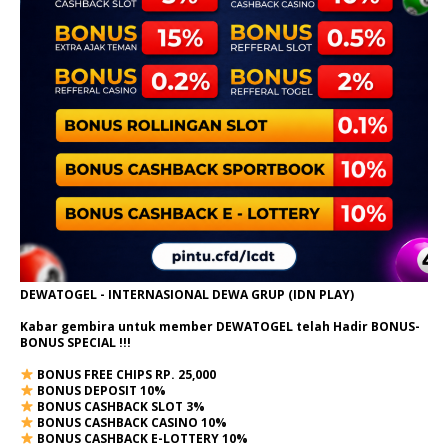
DEWATOGEL - INTERNASIONAL DEWA GRUP (IDN PLAY)
Kabar gembira untuk member DEWATOGEL telah Hadir
BONUS-
BONUS SPECIAL
!!!
BONUS FREE CHIPS RP. 25,000
BONUS DEPOSIT 10%
BONUS CASHBACK SLOT 3%
BONUS CASHBACK CASINO 10%
BONUS CASHBACK E-LOTTERY 10%