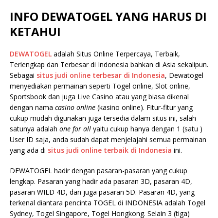
INFO DEWATOGEL YANG HARUS DI
KETAHUI
DEWATOGEL
adalah Situs Online Terpercaya, Terbaik,
Terlengkap dan Terbesar di Indonesia bahkan di Asia sekalipun.
Sebagai
situs judi online terbesar di Indonesia
, Dewatogel
menyediakan permainan seperti Togel online, Slot online,
Sportsbook dan juga Live Casino atau yang biasa dikenal
dengan nama
casino online
(kasino online). Fitur-fitur yang
cukup mudah digunakan juga tersedia dalam situs ini, salah
satunya adalah
one for all
yaitu cukup hanya dengan 1 (satu )
User ID saja, anda sudah dapat menjelajahi semua permainan
yang ada di
situs judi online terbaik di Indonesia
ini.
DEWATOGEL hadir dengan pasaran-pasaran yang cukup
lengkap. Pasaran yang hadir ada pasaran 3D, pasaran 4D,
pasaran WILD 4D, dan juga pasaran 5D. Pasaran 4D, yang
terkenal diantara pencinta TOGEL di INDONESIA adalah Togel
Sydney, Togel Singapore, Togel Hongkong. Selain 3 (tiga)