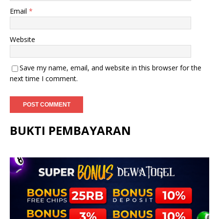
Email
*
Website
Save my name, email, and website in this browser for the
next time I comment.
BUKTI PEMBAYARAN