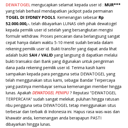
DEWATOGEL
mengucapkan selamat kepada user id :
MUR***
yang telah berhasil mendapatkan jackpot pada permainan
TOGEL DI SYDNEY POOLS
. Kemenangan sebesar
Rp
52.000.000
,-.
telah dibayarkan LUNAS oleh pihak dewatogel
kepada pemilik user id setelah yang bersangkutan mengisi
formulir withdraw. Proses pencairan dana berlangsung sangat
cepat hanya dalam waktu 5-10 menit sudah berada dalam
rekening pemilik user id. Bukti transfer yang dapat anda lihat
adalah bukti
SAH / VALID
yang langsung di dapatkan melalui
bukti transaksi dari Bank yang digunakan untuk pengiriman
dana pada rekening pemilik user id. Terima kasih kami
sampaikan kepada para pengguna setia DEWATOGEL yang
telah menggunakan situs kami, sebagai Bandar Terpercaya
yang pastinya membayar semua kemenangan member hingga
lunas. Apakah
DEWATOGEL PENIPU
? Reputasi “DEWATOGEL
TERPERCAYA” sudah sangat melekat. puluhan hingga ratusan
ribu pengguna setia DEWATOGEL tetap menggunakan situs
terbesar dan terbaik di Indonesia ini. Hapus rasa was-was dan
khawatir anda, kemenangan anda berapapun PASTI
dibayarkan hingga lunas.