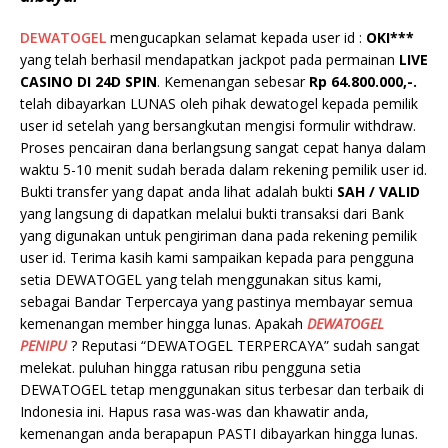
DEWATOGEL
mengucapkan selamat kepada user id :
OKI***
yang telah berhasil mendapatkan jackpot pada permainan
LIVE
CASINO DI 24D SPIN
. Kemenangan sebesar
Rp
64.800.000
,-.
telah dibayarkan LUNAS oleh pihak dewatogel kepada pemilik
user id setelah yang bersangkutan mengisi formulir withdraw.
Proses pencairan dana berlangsung sangat cepat hanya dalam
waktu 5-10 menit sudah berada dalam rekening pemilik user id.
Bukti transfer yang dapat anda lihat adalah bukti
SAH / VALID
yang langsung di dapatkan melalui bukti transaksi dari Bank
yang digunakan untuk pengiriman dana pada rekening pemilik
user id. Terima kasih kami sampaikan kepada para pengguna
setia DEWATOGEL yang telah menggunakan situs kami,
sebagai Bandar Terpercaya yang pastinya membayar semua
kemenangan member hingga lunas. Apakah
DEWATOGEL
PENIPU
? Reputasi “DEWATOGEL TERPERCAYA” sudah sangat
melekat. puluhan hingga ratusan ribu pengguna setia
DEWATOGEL tetap menggunakan situs terbesar dan terbaik di
Indonesia ini. Hapus rasa was-was dan khawatir anda,
kemenangan anda berapapun PASTI dibayarkan hingga lunas.