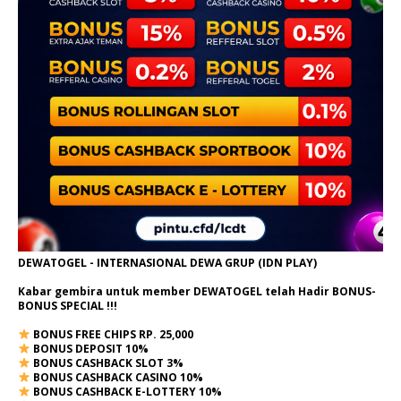
DEWATOGEL - INTERNASIONAL DEWA GRUP (IDN PLAY)
Kabar gembira untuk member DEWATOGEL telah Hadir
BONUS-
BONUS SPECIAL
!!!
BONUS FREE CHIPS RP. 25,000
BONUS DEPOSIT 10%
BONUS CASHBACK SLOT 3%
BONUS CASHBACK CASINO 10%
BONUS CASHBACK E-LOTTERY 10%