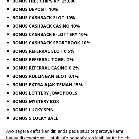
BONUS FREE CHIPS RP. 25,000
BONUS DEPOSIT 10%
BONUS CASHBACK SLOT 10%
BONUS CASHBACK CASINO 10%
BONUS CASHBACK E-LOTTERY 10%
BONUS CASHBACK SPORTBOOK 10%
BONUS REFERRAL SLOT 0.5%
BONUS REFERRAL TOGEL 2%
BONUS REFERRAL CASINO 0.2%
BONUS ROLLINGAN SLOT 0.1%
BONUS EXTRA AJAK TEMAN 15%
BONUS LOTTERY JOWOPOOLS
BONUS MYSTERY BOX
BONUS LUCKY SPIN
BONUS 5 LUCKY BALL
Ayo segera daftarkan diri anda pada situs terpercaya kami
hanya di dewatogel. Untuk info pendaftaran lebih lanjut boleh