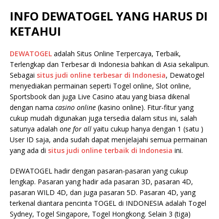
INFO DEWATOGEL YANG HARUS DI
KETAHUI
DEWATOGEL
adalah Situs Online Terpercaya, Terbaik,
Terlengkap dan Terbesar di Indonesia bahkan di Asia sekalipun.
Sebagai
situs judi online terbesar di Indonesia
, Dewatogel
menyediakan permainan seperti Togel online, Slot online,
Sportsbook dan juga Live Casino atau yang biasa dikenal
dengan nama
casino online
(kasino online). Fitur-fitur yang
cukup mudah digunakan juga tersedia dalam situs ini, salah
satunya adalah
one for all
yaitu cukup hanya dengan 1 (satu )
User ID saja, anda sudah dapat menjelajahi semua permainan
yang ada di
situs judi online terbaik di Indonesia
ini.
DEWATOGEL hadir dengan pasaran-pasaran yang cukup
lengkap. Pasaran yang hadir ada pasaran 3D, pasaran 4D,
pasaran WILD 4D, dan juga pasaran 5D. Pasaran 4D, yang
terkenal diantara pencinta TOGEL di INDONESIA adalah Togel
Sydney, Togel Singapore, Togel Hongkong. Selain 3 (tiga)