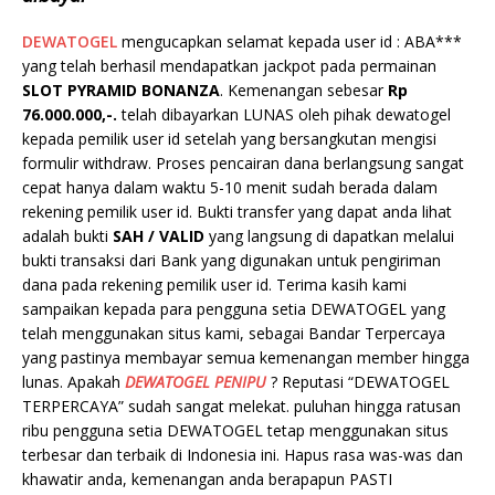
DEWATOGEL
mengucapkan selamat kepada user id : ABA***
yang telah berhasil mendapatkan jackpot pada permainan
SLOT PYRAMID BONANZA
. Kemenangan sebesar
Rp
76.000.000,-.
telah dibayarkan LUNAS oleh pihak dewatogel
kepada pemilik user id setelah yang bersangkutan mengisi
formulir withdraw. Proses pencairan dana berlangsung sangat
cepat hanya dalam waktu 5-10 menit sudah berada dalam
rekening pemilik user id. Bukti transfer yang dapat anda lihat
adalah bukti
SAH / VALID
yang langsung di dapatkan melalui
bukti transaksi dari Bank yang digunakan untuk pengiriman
dana pada rekening pemilik user id. Terima kasih kami
sampaikan kepada para pengguna setia DEWATOGEL yang
telah menggunakan situs kami, sebagai Bandar Terpercaya
yang pastinya membayar semua kemenangan member hingga
lunas. Apakah
DEWATOGEL PENIPU
? Reputasi “DEWATOGEL
TERPERCAYA” sudah sangat melekat. puluhan hingga ratusan
ribu pengguna setia DEWATOGEL tetap menggunakan situs
terbesar dan terbaik di Indonesia ini. Hapus rasa was-was dan
khawatir anda, kemenangan anda berapapun PASTI