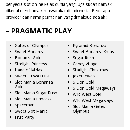
penyedia slot online kelas dunia yang juga sudah banyak
dikenal oleh banyak masyarakat di Indonesia. Beberapa
provider dan nama permainan yang dimaksud adalah :
– PRAGMATIC PLAY
Gates of Olympus
Pyramid Bonanza
Sweet Bonanza
Sweet Bonanza Xmas
Bonanza Gold
Sugar Rush
Starlight Princess
Candy Village
Hand of Midas
Starlight Christmas
Sweet DEWATOGEL
Joker Jewels
Slot Mania Bonanza
5 Lion Gold
Gold
5 Lion Gold Megaways
Slot Mania Sugar Rush
Wild West Gold
Slot Mania Princess
Wild West Megaways
Spaceman
Slot Mania Gates
Sweet Slot Mania
Olympus
Fruit Party