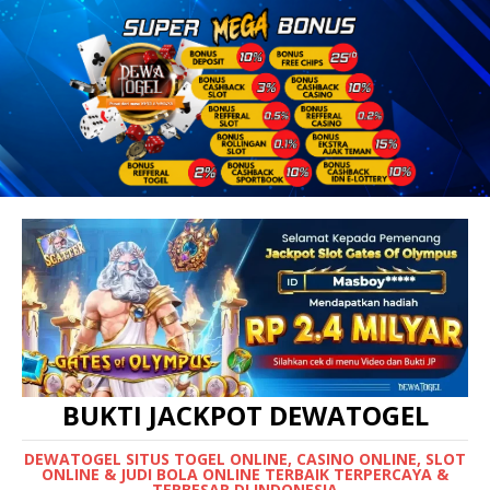
BUKTI JACKPOT DEWATOGEL
DEWATOGEL SITUS TOGEL ONLINE, CASINO ONLINE, SLOT
ONLINE & JUDI BOLA ONLINE TERBAIK TERPERCAYA &
TERBESAR DI INDONESIA