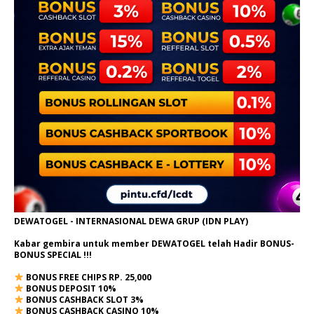
DEWATOGEL - INTERNASIONAL DEWA GRUP (IDN PLAY)
Kabar gembira untuk member DEWATOGEL telah Hadir
BONUS-
BONUS SPECIAL
!!!
BONUS FREE CHIPS RP. 25,000
BONUS DEPOSIT 10%
BONUS CASHBACK SLOT 3%
BONUS CASHBACK CASINO 10%