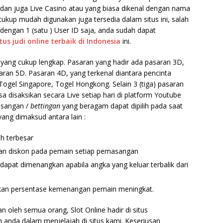
k dan juga Live Casino atau yang biasa dikenal dengan nama
g cukup mudah digunakan juga tersedia dalam situs ini, salah
dengan 1 (satu ) User ID saja, anda sudah dapat
itus judi online terbaik di Indonesia
ini.
ang cukup lengkap. Pasaran yang hadir ada pasaran 3D,
ran 5D. Pasaran 4D, yang terkenal diantara pencinta
gel Singapore, Togel Hongkong. Selain 3 (tiga) pasaran
a disaksikan secara Live setiap hari di platform Youtube
pasangan /
bettingan
yang beragam dapat dipilih pada saat
ng dimaksud antara lain :
ah terbesar
an diskon pada pemain setiap pemasangan
 dapat dimenangkan apabila angka yang keluar terbalik dari
nkan persentase kemenangan pemain meningkat.
 oleh semua orang, Slot Online hadir di situs
nda dalam menjelajah di situs kami. Keseriusan