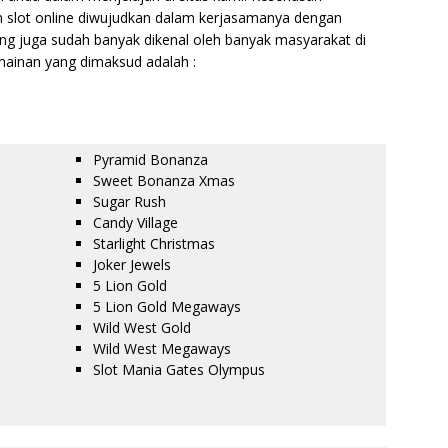
lot online diwujudkan dalam kerjasamanya dengan
yang juga sudah banyak dikenal oleh banyak masyarakat di
mainan yang dimaksud adalah :
Pyramid Bonanza
Sweet Bonanza Xmas
Sugar Rush
Candy Village
Starlight Christmas
Joker Jewels
5 Lion Gold
5 Lion Gold Megaways
Wild West Gold
Wild West Megaways
Slot Mania Gates Olympus