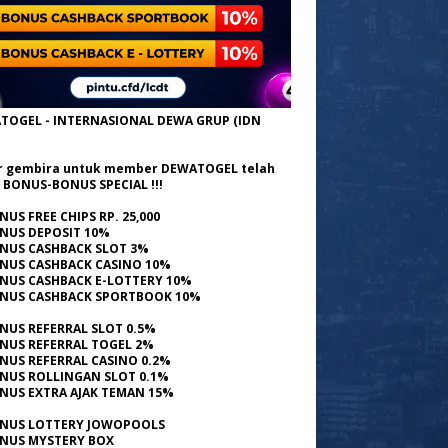
TOGEL - INTERNASIONAL DEWA GRUP (IDN
r gembira untuk member DEWATOGEL telah
r
BONUS-BONUS SPECIAL
!!!
US FREE CHIPS RP. 25,000
NUS DEPOSIT 10%
NUS CASHBACK SLOT 3%
NUS CASHBACK CASINO 10%
NUS CASHBACK E-LOTTERY 10%
NUS CASHBACK SPORTBOOK 10%
NUS REFERRAL SLOT 0.5%
NUS REFERRAL TOGEL 2%
NUS REFERRAL CASINO 0.2%
NUS ROLLINGAN SLOT 0.1%
NUS EXTRA AJAK TEMAN 15%
NUS LOTTERY JOWOPOOLS
NUS MYSTERY BOX