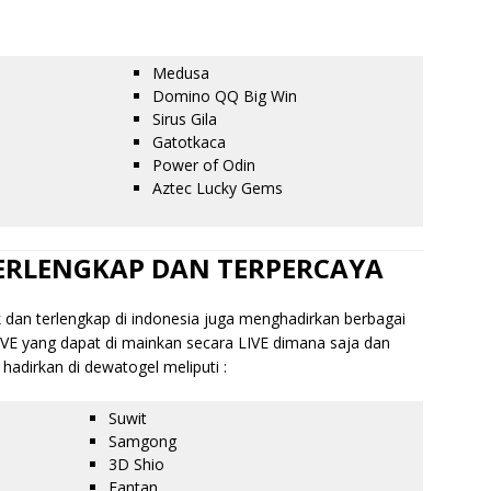
Medusa
Domino QQ Big Win
Sirus Gila
Gatotkaca
Power of Odin
Aztec Lucky Gems
TERLENGKAP DAN TERPERCAYA
k dan terlengkap di indonesia juga menghadirkan berbagai
VE yang dapat di mainkan secara LIVE dimana saja dan
hadirkan di dewatogel meliputi :
Suwit
Samgong
3D Shio
Fantan