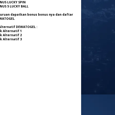
NUS LUCKY SPIN
NUS 5 LUCKY BALL
uruan dapatkan bonus bonus nya dan daftar
EWATOGEL
Alternatif
DEWATOGEL
:
k Alternatif 1
k Alternatif 2
k Alternatif 3