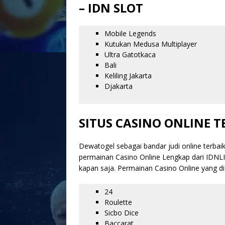
– IDN SLOT
Mobile Legends
Kutukan Medusa Multiplayer
Ultra Gatotkaca
Bali
Keliling Jakarta
Djakarta
SITUS CASINO ONLINE 
Dewatogel sebagai bandar judi online terbai
permainan Casino Online Lengkap dari IDNLI
kapan saja. Permainan Casino Online yang di 
24
Roulette
Sicbo Dice
Baccarat