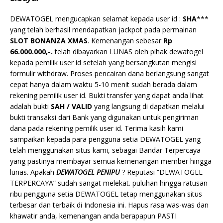
DEWATOGEL mengucapkan selamat kepada user id :
SHA
***
yang telah berhasil mendapatkan jackpot pada permainan
SLOT
BONANZA XMAS
. Kemenangan sebesar
Rp
66.000.000,-.
telah dibayarkan LUNAS oleh pihak dewatogel
kepada pemilik user id setelah yang bersangkutan mengisi
formulir withdraw. Proses pencairan dana berlangsung sangat
cepat hanya dalam waktu 5-10 menit sudah berada dalam
rekening pemilik user id. Bukti transfer yang dapat anda lihat
adalah bukti
SAH / VALID
yang langsung di dapatkan melalui
bukti transaksi dari Bank yang digunakan untuk pengiriman
dana pada rekening pemilik user id. Terima kasih kami
sampaikan kepada para pengguna setia DEWATOGEL yang
telah menggunakan situs kami, sebagai Bandar Terpercaya
yang pastinya membayar semua kemenangan member hingga
lunas. Apakah
DEWATOGEL PENIPU
? Reputasi “DEWATOGEL
TERPERCAYA” sudah sangat melekat. puluhan hingga ratusan
ribu pengguna setia DEWATOGEL tetap menggunakan situs
terbesar dan terbaik di Indonesia ini. Hapus rasa was-was dan
khawatir anda, kemenangan anda berapapun PASTI