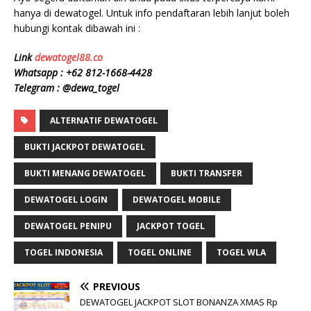
hanya di dewatogel. Untuk info pendaftaran lebih lanjut boleh
hubungi kontak dibawah ini :
Link
dewatogel88.co
Whatsapp : +62 812-1668-4428
Telegram : @dewa_togel
ALTERNATIF DEWATOGEL
BUKTI JACKPOT DEWATOGEL
BUKTI MENANG DEWATOGEL
BUKTI TRANSFER
DEWATOGEL LOGIN
DEWATOGEL MOBILE
DEWATOGEL PENIPU
JACKPOT TOGEL
TOGEL INDONESIA
TOGEL ONLINE
TOGEL WLA
PREVIOUS
DEWATOGEL JACKPOT SLOT BONANZA XMAS Rp