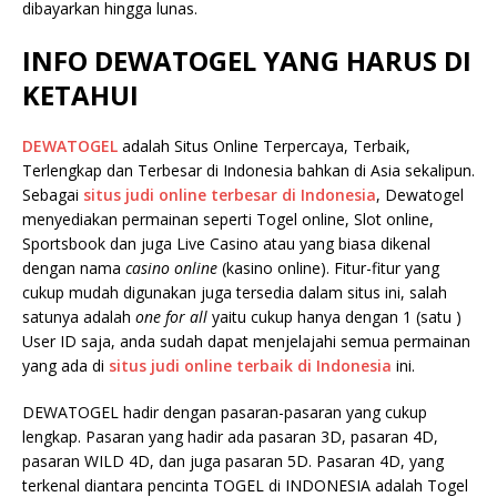
dibayarkan hingga lunas.
INFO DEWATOGEL YANG HARUS DI
KETAHUI
DEWATOGEL
adalah Situs Online Terpercaya, Terbaik,
Terlengkap dan Terbesar di Indonesia bahkan di Asia sekalipun.
Sebagai
situs judi online terbesar di Indonesia
, Dewatogel
menyediakan permainan seperti Togel online, Slot online,
Sportsbook dan juga Live Casino atau yang biasa dikenal
dengan nama
casino online
(kasino online). Fitur-fitur yang
cukup mudah digunakan juga tersedia dalam situs ini, salah
satunya adalah
one for all
yaitu cukup hanya dengan 1 (satu )
User ID saja, anda sudah dapat menjelajahi semua permainan
yang ada di
situs judi online terbaik di Indonesia
ini.
DEWATOGEL hadir dengan pasaran-pasaran yang cukup
lengkap. Pasaran yang hadir ada pasaran 3D, pasaran 4D,
pasaran WILD 4D, dan juga pasaran 5D. Pasaran 4D, yang
terkenal diantara pencinta TOGEL di INDONESIA adalah Togel