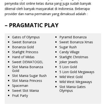
penyedia slot online kelas dunia yang juga sudah banyak
dikenal oleh banyak masyarakat di Indonesia. Beberapa
provider dan nama permainan yang dimaksud adalah :
– PRAGMATIC PLAY
Gates of Olympus
Pyramid Bonanza
Sweet Bonanza
Sweet Bonanza Xmas
Bonanza Gold
Sugar Rush
Starlight Princess
Candy Village
Hand of Midas
Starlight Christmas
Sweet DEWATOGEL
Joker Jewels
Slot Mania Bonanza
5 Lion Gold
Gold
5 Lion Gold Megaways
Slot Mania Sugar Rush
Wild West Gold
Slot Mania Princess
Wild West Megaways
Spaceman
Slot Mania Gates
Sweet Slot Mania
Olympus
Fruit Party