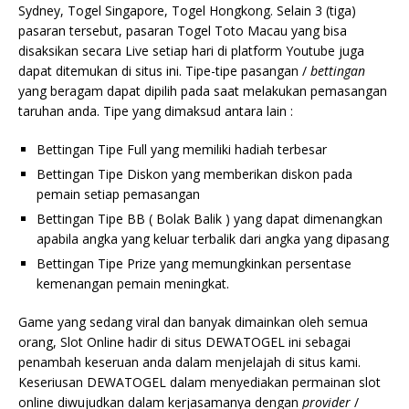
Sydney, Togel Singapore, Togel Hongkong. Selain 3 (tiga)
pasaran tersebut, pasaran Togel Toto Macau yang bisa
disaksikan secara Live setiap hari di platform Youtube juga
dapat ditemukan di situs ini. Tipe-tipe pasangan /
bettingan
yang beragam dapat dipilih pada saat melakukan pemasangan
taruhan anda. Tipe yang dimaksud antara lain :
Bettingan Tipe Full yang memiliki hadiah terbesar
Bettingan Tipe Diskon yang memberikan diskon pada
pemain setiap pemasangan
Bettingan Tipe BB ( Bolak Balik ) yang dapat dimenangkan
apabila angka yang keluar terbalik dari angka yang dipasang
Bettingan Tipe Prize yang memungkinkan persentase
kemenangan pemain meningkat.
Game yang sedang viral dan banyak dimainkan oleh semua
orang, Slot Online hadir di situs DEWATOGEL ini sebagai
penambah keseruan anda dalam menjelajah di situs kami.
Keseriusan DEWATOGEL dalam menyediakan permainan slot
online diwujudkan dalam kerjasamanya dengan
provider
/