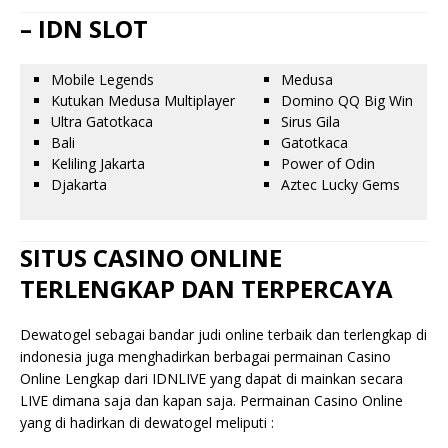
– IDN SLOT
Mobile Legends
Medusa
Kutukan Medusa Multiplayer
Domino QQ Big Win
Ultra Gatotkaca
Sirus Gila
Bali
Gatotkaca
Keliling Jakarta
Power of Odin
Djakarta
Aztec Lucky Gems
SITUS CASINO ONLINE
TERLENGKAP DAN TERPERCAYA
Dewatogel sebagai bandar judi online terbaik dan terlengkap di
indonesia juga menghadirkan berbagai permainan Casino
Online Lengkap dari IDNLIVE yang dapat di mainkan secara
LIVE dimana saja dan kapan saja. Permainan Casino Online
yang di hadirkan di dewatogel meliputi :