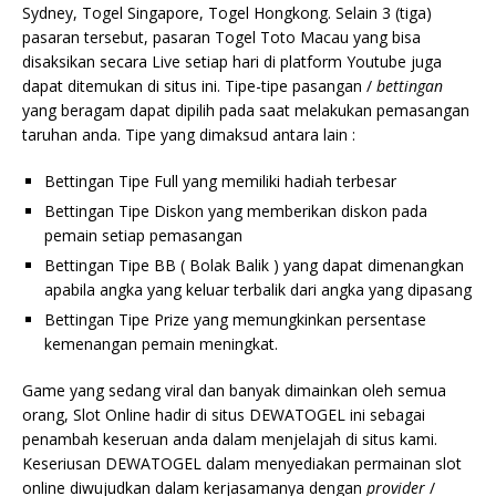
Sydney, Togel Singapore, Togel Hongkong. Selain 3 (tiga)
pasaran tersebut, pasaran Togel Toto Macau yang bisa
disaksikan secara Live setiap hari di platform Youtube juga
dapat ditemukan di situs ini. Tipe-tipe pasangan /
bettingan
yang beragam dapat dipilih pada saat melakukan pemasangan
taruhan anda. Tipe yang dimaksud antara lain :
Bettingan Tipe Full yang memiliki hadiah terbesar
Bettingan Tipe Diskon yang memberikan diskon pada
pemain setiap pemasangan
Bettingan Tipe BB ( Bolak Balik ) yang dapat dimenangkan
apabila angka yang keluar terbalik dari angka yang dipasang
Bettingan Tipe Prize yang memungkinkan persentase
kemenangan pemain meningkat.
Game yang sedang viral dan banyak dimainkan oleh semua
orang, Slot Online hadir di situs DEWATOGEL ini sebagai
penambah keseruan anda dalam menjelajah di situs kami.
Keseriusan DEWATOGEL dalam menyediakan permainan slot
online diwujudkan dalam kerjasamanya dengan
provider
/