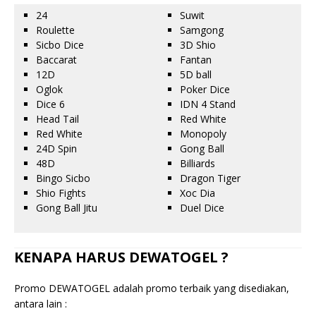
24
Suwit
Roulette
Samgong
Sicbo Dice
3D Shio
Baccarat
Fantan
12D
5D ball
Oglok
Poker Dice
Dice 6
IDN 4 Stand
Head Tail
Red White
Red White
Monopoly
24D Spin
Gong Ball
48D
Billiards
Bingo Sicbo
Dragon Tiger
Shio Fights
Xoc Dia
Gong Ball Jitu
Duel Dice
KENAPA HARUS DEWATOGEL ?
Promo DEWATOGEL adalah promo terbaik yang disediakan,
antara lain :