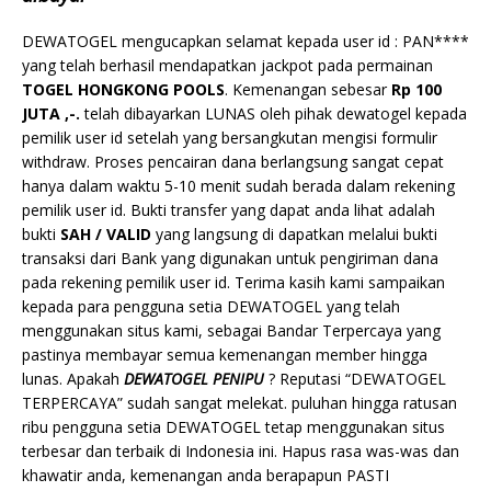
DEWATOGEL mengucapkan selamat kepada user id : PAN****
yang telah berhasil mendapatkan jackpot pada permainan
TOGEL HONGKONG POOLS
. Kemenangan sebesar
Rp 100
JUTA ,-.
telah dibayarkan LUNAS oleh pihak dewatogel kepada
pemilik user id setelah yang bersangkutan mengisi formulir
withdraw. Proses pencairan dana berlangsung sangat cepat
hanya dalam waktu 5-10 menit sudah berada dalam rekening
pemilik user id. Bukti transfer yang dapat anda lihat adalah
bukti
SAH / VALID
yang langsung di dapatkan melalui bukti
transaksi dari Bank yang digunakan untuk pengiriman dana
pada rekening pemilik user id. Terima kasih kami sampaikan
kepada para pengguna setia DEWATOGEL yang telah
menggunakan situs kami, sebagai Bandar Terpercaya yang
pastinya membayar semua kemenangan member hingga
lunas. Apakah
DEWATOGEL PENIPU
? Reputasi “DEWATOGEL
TERPERCAYA” sudah sangat melekat. puluhan hingga ratusan
ribu pengguna setia DEWATOGEL tetap menggunakan situs
terbesar dan terbaik di Indonesia ini. Hapus rasa was-was dan
khawatir anda, kemenangan anda berapapun PASTI