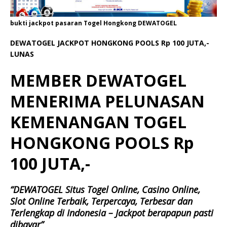
bukti jackpot pasaran Togel Hongkong DEWATOGEL
DEWATOGEL JACKPOT HONGKONG POOLS Rp 100 JUTA,-
LUNAS
MEMBER DEWATOGEL
MENERIMA PELUNASAN
KEMENANGAN
TOGEL
HONGKONG POOLS Rp
100 JUTA,-
“DEWATOGEL Situs Togel Online, Casino Online,
Slot Online Terbaik, Terpercaya, Terbesar dan
Terlengkap di Indonesia – Jackpot berapapun pasti
dibayar”