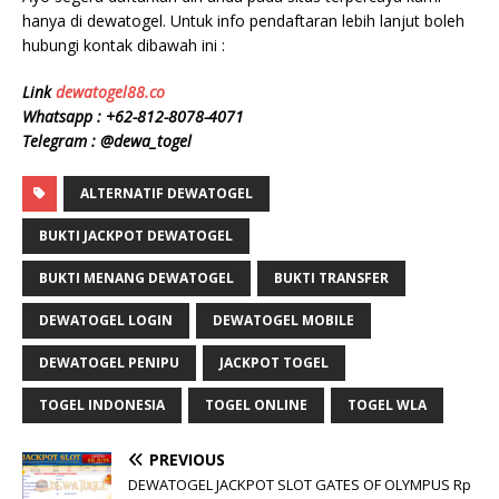
hanya di dewatogel. Untuk info pendaftaran lebih lanjut boleh
hubungi kontak dibawah ini :
Link
dewatogel88.co
Whatsapp : +62-812-8078-4071
Telegram : @dewa_togel
ALTERNATIF DEWATOGEL
BUKTI JACKPOT DEWATOGEL
BUKTI MENANG DEWATOGEL
BUKTI TRANSFER
DEWATOGEL LOGIN
DEWATOGEL MOBILE
DEWATOGEL PENIPU
JACKPOT TOGEL
TOGEL INDONESIA
TOGEL ONLINE
TOGEL WLA
PREVIOUS
DEWATOGEL JACKPOT SLOT GATES OF OLYMPUS Rp