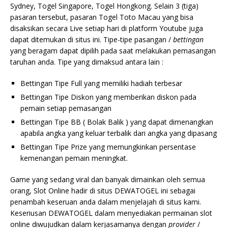
Sydney, Togel Singapore, Togel Hongkong. Selain 3 (tiga)
pasaran tersebut, pasaran Togel Toto Macau yang bisa
disaksikan secara Live setiap hari di platform Youtube juga
dapat ditemukan di situs ini. Tipe-tipe pasangan /
bettingan
yang beragam dapat dipilih pada saat melakukan pemasangan
taruhan anda. Tipe yang dimaksud antara lain :
Bettingan Tipe Full yang memiliki hadiah terbesar
Bettingan Tipe Diskon yang memberikan diskon pada
pemain setiap pemasangan
Bettingan Tipe BB ( Bolak Balik ) yang dapat dimenangkan
apabila angka yang keluar terbalik dari angka yang dipasang
Bettingan Tipe Prize yang memungkinkan persentase
kemenangan pemain meningkat.
Game yang sedang viral dan banyak dimainkan oleh semua
orang, Slot Online hadir di situs DEWATOGEL ini sebagai
penambah keseruan anda dalam menjelajah di situs kami.
Keseriusan DEWATOGEL dalam menyediakan permainan slot
online diwujudkan dalam kerjasamanya dengan
provider
/