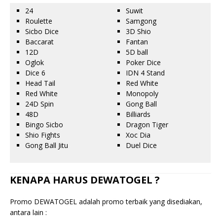
24
Suwit
Roulette
Samgong
Sicbo Dice
3D Shio
Baccarat
Fantan
12D
5D ball
Oglok
Poker Dice
Dice 6
IDN 4 Stand
Head Tail
Red White
Red White
Monopoly
24D Spin
Gong Ball
48D
Billiards
Bingo Sicbo
Dragon Tiger
Shio Fights
Xoc Dia
Gong Ball Jitu
Duel Dice
KENAPA HARUS DEWATOGEL ?
Promo DEWATOGEL adalah promo terbaik yang disediakan,
antara lain :