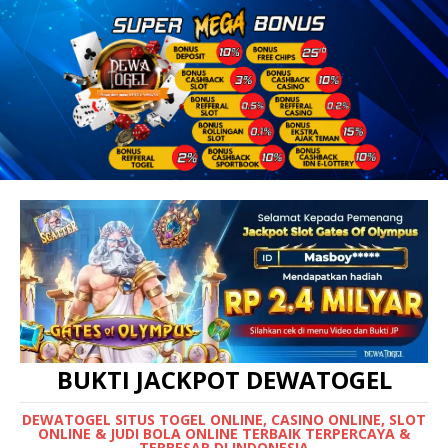
BUKTI JACKPOT DEWATOGEL
DEWATOGEL SITUS TOGEL ONLINE, CASINO ONLINE, SLOT
ONLINE & JUDI BOLA ONLINE TERBAIK TERPERCAYA &
TERBESAR DI INDONESIA