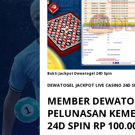
Bukti Jackpot Dewatogel 24D Spin
DEWATOGEL JACKPOT LIVE CASINO 24D SPI
MEMBER DEWATO
PELUNASAN KE
24D SPIN RP 100.0