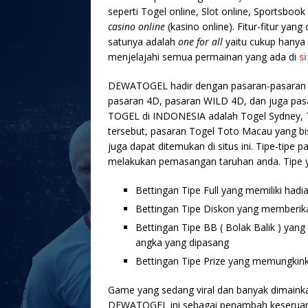
seperti Togel online, Slot online, Sportsboo
casino online
(kasino online). Fitur-fitur yan
satunya adalah
one for all
yaitu cukup hanya 
menjelajahi semua permainan yang ada di
s
DEWATOGEL hadir dengan pasaran-pasaran y
pasaran 4D, pasaran WILD 4D, dan juga pasa
TOGEL di INDONESIA adalah Togel Sydney, To
tersebut, pasaran Togel Toto Macau yang bis
juga dapat ditemukan di situs ini. Tipe-tipe 
melakukan pemasangan taruhan anda. Tipe ya
Bettingan Tipe Full yang memiliki hadi
Bettingan Tipe Diskon yang memberik
Bettingan Tipe BB ( Bolak Balik ) yang
angka yang dipasang
Bettingan Tipe Prize yang memungki
Game yang sedang viral dan banyak dimainkan
DEWATOGEL ini sebagai penambah keseruan a