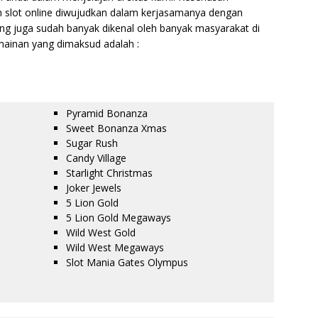
lot online diwujudkan dalam kerjasamanya dengan
yang juga sudah banyak dikenal oleh banyak masyarakat di
mainan yang dimaksud adalah :
Pyramid Bonanza
Sweet Bonanza Xmas
Sugar Rush
Candy Village
Starlight Christmas
Joker Jewels
5 Lion Gold
5 Lion Gold Megaways
Wild West Gold
Wild West Megaways
Slot Mania Gates Olympus