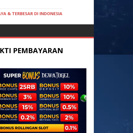
YA & TERBESAR DI INDONESIA
KTI PEMBAYARAN