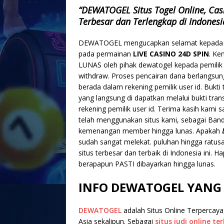
“DEWATOGEL Situs Togel Online, Casi
Terbesar dan Terlengkap di Indonesi
DEWATOGEL mengucapkan selamat kepada use
pada permainan
LIVE CASINO 24D SPIN
. K
LUNAS oleh pihak dewatogel kepada pemilik u
withdraw. Proses pencairan dana berlangsu
berada dalam rekening pemilik user id. Bukti 
yang langsung di dapatkan melalui bukti tra
rekening pemilik user id. Terima kasih ka
telah menggunakan situs kami, sebagai Ba
kemenangan member hingga lunas. Apakah
sudah sangat melekat. puluhan hingga rat
situs terbesar dan terbaik di Indonesia ini
berapapun PASTI dibayarkan hingga lunas.
INFO DEWATOGEL YANG 
DEWATOGEL
adalah Situs Online Terpercaya
Asia sekalipun. Sebagai
situs judi online te