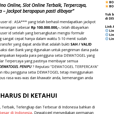
BO
no Online, Slot Online Terbaik, Terpercaya,
BO
a – Jackpot berapapun pasti dibayar”
Yuk b
di D
r id : ASA*** yang telah berhasil mendapatkan jackpot
Link 
emenangan sebesar
Rp 100.000.000,-.
telah dibayarkan
Lin
ser id setelah yang bersangkutan mengisi formulir
Lin
ng sangat cepat hanya dalam waktu 5-10 menit sudah
Lin
transfer yang dapat anda lihat adalah bukti
SAH / VALID
nsaksi dari Bank yang digunakan untuk pengiriman dana pada
mi sampaikan kepada para pengguna setia DEWATOGEL yang
ndar Terpercaya yang pastinya membayar semua
DEWATOGEL PENIPU
? Reputasi “DEWATOGEL TERPERCAYA”
usan ribu pengguna setia DEWATOGEL tetap menggunakan
. Hapus rasa was-was dan khawatir anda, kemenangan anda
HARUS DI KETAHUI
, Terbaik, Terlengkap dan Terbesar di Indonesia bahkan di
rbesar di Indonesia
, Dewatogel menyediakan permainan