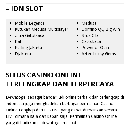
– IDN SLOT
Mobile Legends
Medusa
Kutukan Medusa Multiplayer
Domino QQ Big Win
Ultra Gatotkaca
Sirus Gila
Bali
Gatotkaca
Keliling Jakarta
Power of Odin
Djakarta
Aztec Lucky Gems
SITUS CASINO ONLINE
TERLENGKAP DAN TERPERCAYA
Dewatogel sebagai bandar judi online terbaik dan terlengkap di
indonesia juga menghadirkan berbagai permainan Casino
Online Lengkap dari IDNLIVE yang dapat di mainkan secara
LIVE dimana saja dan kapan saja. Permainan Casino Online
yang di hadirkan di dewatogel meliputi :