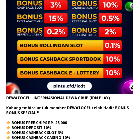
DEWATOGEL - INTERNASIONAL DEWA GRUP (IDN PLAY)
Kabar gembira untuk member DEWATOGEL telah Hadir
BONUS-
BONUS SPECIAL
!!!
BONUS FREE CHIPS RP. 25,000
BONUS DEPOSIT 10%
BONUS CASHBACK SLOT 3%
BONUS CASHBACK CASINO 10%