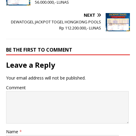
56.000.000,- LUNAS
NEXT
DEWATOGEL JACKPOT TOGEL HONGKONG POOLS
Rp 112.200.000,- LUNAS
BE THE FIRST TO COMMENT
Leave a Reply
Your email address will not be published.
Comment
Name
*