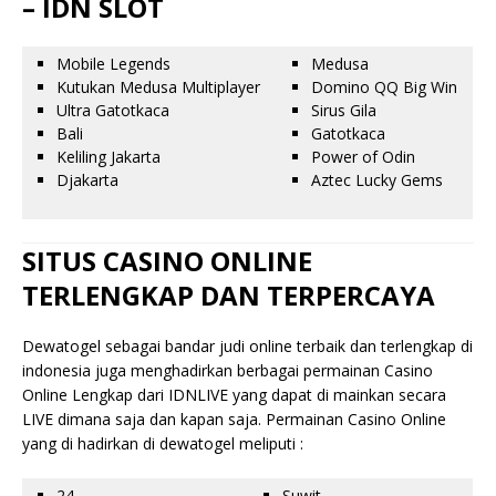
– IDN SLOT
Mobile Legends
Medusa
Kutukan Medusa Multiplayer
Domino QQ Big Win
Ultra Gatotkaca
Sirus Gila
Bali
Gatotkaca
Keliling Jakarta
Power of Odin
Djakarta
Aztec Lucky Gems
SITUS CASINO ONLINE
TERLENGKAP DAN TERPERCAYA
Dewatogel sebagai bandar judi online terbaik dan terlengkap di
indonesia juga menghadirkan berbagai permainan Casino
Online Lengkap dari IDNLIVE yang dapat di mainkan secara
LIVE dimana saja dan kapan saja. Permainan Casino Online
yang di hadirkan di dewatogel meliputi :
24
Suwit