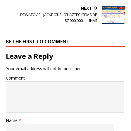
NEXT
DEWATOGEL JACKPOT SLOT AZTEC GEMS RP
87.000.000,- LUNAS
BE THE FIRST TO COMMENT
Leave a Reply
Your email address will not be published.
Comment
Name
*