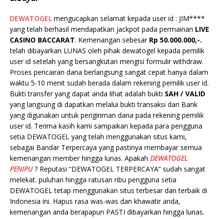
DEWATOGEL
mengucapkan selamat kepada user id : JIM****
yang telah berhasil mendapatkan jackpot pada permainan
LIVE
CASINO BACCARAT
. Kemenangan sebesar
Rp 50.000.000,-.
telah dibayarkan LUNAS oleh pihak dewatogel kepada pemilik
user id setelah yang bersangkutan mengisi formulir withdraw.
Proses pencairan dana berlangsung sangat cepat hanya dalam
waktu 5-10 menit sudah berada dalam rekening pemilik user id.
Bukti transfer yang dapat anda lihat adalah bukti
SAH / VALID
yang langsung di dapatkan melalui bukti transaksi dari Bank
yang digunakan untuk pengiriman dana pada rekening pemilik
user id. Terima kasih kami sampaikan kepada para pengguna
setia DEWATOGEL yang telah menggunakan situs kami,
sebagai Bandar Terpercaya yang pastinya membayar semua
kemenangan member hingga lunas. Apakah
DEWATOGEL
PENIPU
? Reputasi “DEWATOGEL TERPERCAYA” sudah sangat
melekat. puluhan hingga ratusan ribu pengguna setia
DEWATOGEL tetap menggunakan situs terbesar dan terbaik di
Indonesia ini. Hapus rasa was-was dan khawatir anda,
kemenangan anda berapapun PASTI dibayarkan hingga lunas.