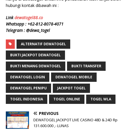
hubungi kontak dibawah ini :
Link
dewatogel88.co
Whatsapp : +62-812-8078-4071
Telegram : @dewa_togel
ALTERNATIF DEWATOGEL
BUKTI JACKPOT DEWATOGEL
BUKTI MENANG DEWATOGEL
BUKTI TRANSFER
DEWATOGEL LOGIN
DEWATOGEL MOBILE
DEWATOGEL PENIPU
JACKPOT TOGEL
TOGEL INDONESIA
TOGEL ONLINE
TOGEL WLA
PREVIOUS
DEWATOGEL JACKPOT LIVE CASINO 48D & 24D Rp
131.600.000 ,- LUNAS