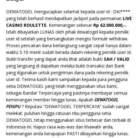
DEWATOGEL mengucapkan selamat kepada user id : DKI****
yang telah berhasil mendapatkan jackpot pada permainan
LIVE
CASINO ROULETTE
. Kemenangan sebesar
Rp 62.000.000,-.
telah dibayarkan LUNAS oleh pihak dewatogel kepada pemilik
user id setelah yang bersangkutan mengisi formulir withdraw.
Proses pencairan dana berlangsung sangat cepat hanya dalam
waktu 5-10 menit sudah berada dalam rekening pemilik user id.
Bukti transfer yang dapat anda lihat adalah bukti
SAH / VALID
yang langsung di dapatkan melalui bukti transaksi dari Bank
yang digunakan untuk pengiriman dana pada rekening pemilik
user id. Terima kasih kami sampaikan kepada para pengguna
setia DEWATOGEL yang telah menggunakan situs kami,
sebagai Bandar Terpercaya yang pastinya membayar semua
kemenangan member hingga lunas. Apakah
DEWATOGEL
PENIPU
? Reputasi “DEWATOGEL TERPERCAYA” sudah sangat
melekat. puluhan hingga ratusan ribu pengguna setia
DEWATOGEL tetap menggunakan situs terbesar dan terbaik di
Indonesia ini. Hapus rasa was-was dan khawatir anda,
kemenangan anda berapapun PASTI dibayarkan hingga lunas.