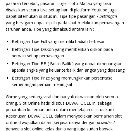
pasaran tersebut, pasaran Togel Toto Macau yang bisa
disaksikan secara Live setiap hari di platform Youtube juga
dapat ditemukan di situs ini. Tipe-tipe pasangan /
bettingan
yang beragam dapat dipilih pada saat melakukan pemasangan
taruhan anda. Tipe yang dimaksud antara lain :
Bettingan Tipe Full yang memiliki hadiah terbesar
Bettingan Tipe Diskon yang memberikan diskon pada
pemain setiap pemasangan
Bettingan Tipe BB ( Bolak Balik ) yang dapat dimenangkan
apabila angka yang keluar terbalik dari angka yang dipasang
Bettingan Tipe Prize yang memungkinkan persentase
kemenangan pemain meningkat.
Game yang sedang viral dan banyak dimainkan oleh semua
orang, Slot Online hadir di situs DEWATOGEL ini sebagai
penambah keseruan anda dalam menjelajah di situs kami.
Keseriusan DEWATOGEL dalam menyediakan permainan slot
online diwujudkan dalam kerjasamanya dengan
provider
/
penyedia slot online kelas dunia yang juga sudah banyak