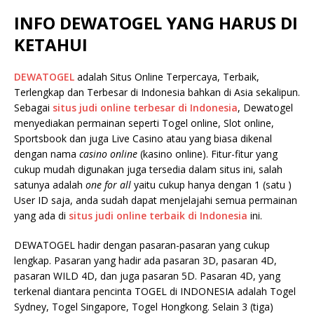
INFO DEWATOGEL YANG HARUS DI
KETAHUI
DEWATOGEL
adalah Situs Online Terpercaya, Terbaik,
Terlengkap dan Terbesar di Indonesia bahkan di Asia sekalipun.
Sebagai
situs judi online terbesar di Indonesia
, Dewatogel
menyediakan permainan seperti Togel online, Slot online,
Sportsbook dan juga Live Casino atau yang biasa dikenal
dengan nama
casino online
(kasino online). Fitur-fitur yang
cukup mudah digunakan juga tersedia dalam situs ini, salah
satunya adalah
one for all
yaitu cukup hanya dengan 1 (satu )
User ID saja, anda sudah dapat menjelajahi semua permainan
yang ada di
situs judi online terbaik di Indonesia
ini.
DEWATOGEL hadir dengan pasaran-pasaran yang cukup
lengkap. Pasaran yang hadir ada pasaran 3D, pasaran 4D,
pasaran WILD 4D, dan juga pasaran 5D. Pasaran 4D, yang
terkenal diantara pencinta TOGEL di INDONESIA adalah Togel
Sydney, Togel Singapore, Togel Hongkong. Selain 3 (tiga)