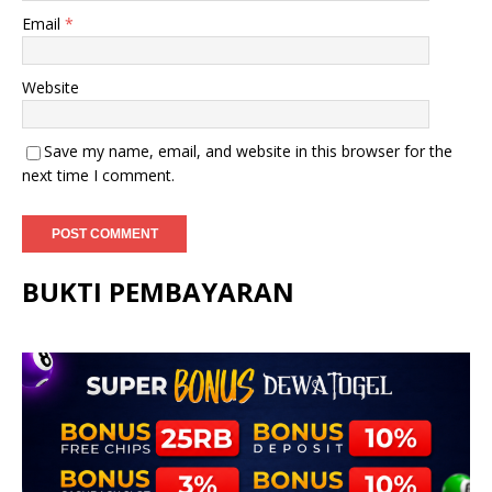
Email
*
Website
Save my name, email, and website in this browser for the
next time I comment.
BUKTI PEMBAYARAN